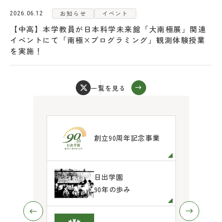
お知らせ
イベント
2026.06.12
【中高】本学教員が日本科学未来館「大南極展」関連
イベントにて「南極×プログラミング」観測体験授業
を実施！
一覧を見る
パンフ
創立90周年記念事業
ース
日出学園
出」
90年の歩み
営学校