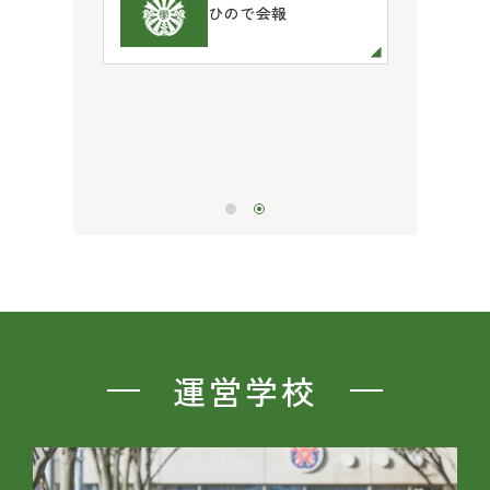
ひので会報
設・設
境
運営学校