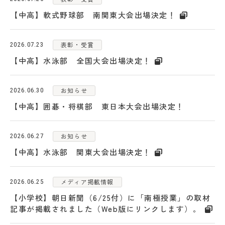
【中高】軟式野球部 南関東大会出場決定！
日出学園同窓会
ひので会
瑞穂会
表彰・受賞
2026.07.23
【中高】水泳部 全国大会出場決定！
このサイトについて
個人情報の取り扱いについて
お知らせ
2026.06.30
【中高】囲碁・将棋部 東日本大会出場決定！
お知らせ
2026.06.27
【中高】水泳部 関東大会出場決定！
メディア掲載情報
2026.06.25
【小学校】朝日新聞（6/25付）に「南極授業」の取材
記事が掲載されました（Web版にリンクします）。