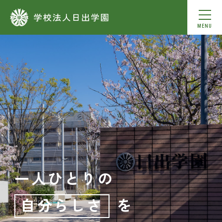
MENU
学園について
学園の取組み
ご寄付をお考えの皆様
入園・入学について
採用情報
一人ひとりの
ひので会報
自分らしさ
を