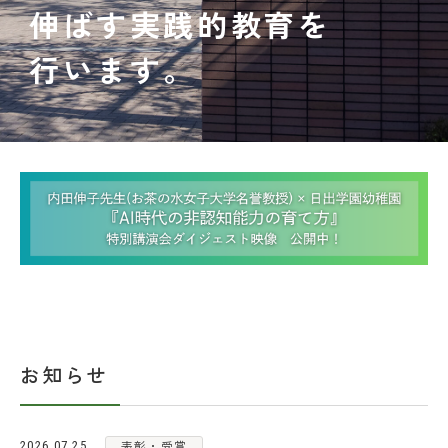
伸ばす実践的教育を
お問い合わせ
資料請求
行います。
職員用ポータルページ
生徒用ポータルページ
学校法人日出学園
日出学園幼稚園
お知らせ
日出学園小学校
日出学園中学校・高等学校
表彰・受賞
2026.07.25