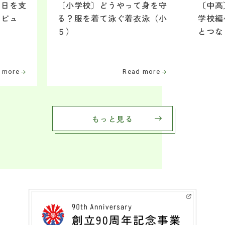
毎日を支
〔小学校〕どうやって身を守
〔中高
タビュ
る？服を着て泳ぐ着衣泳（小
学校編
５）
とつな
 more
Read more
もっと見る