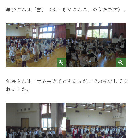
日出学園幼稚園
年少さんは「雪」（ゆーきやこんこ、のうたです）、
日出学園小学校
日出学園中学校・高等学校
日出学園同窓会
ひので会
瑞穂会
このサイトについて
年長さんは「世界中の子どもたちが」でお祝いしてく
個人情報の取り扱いについて
れました。