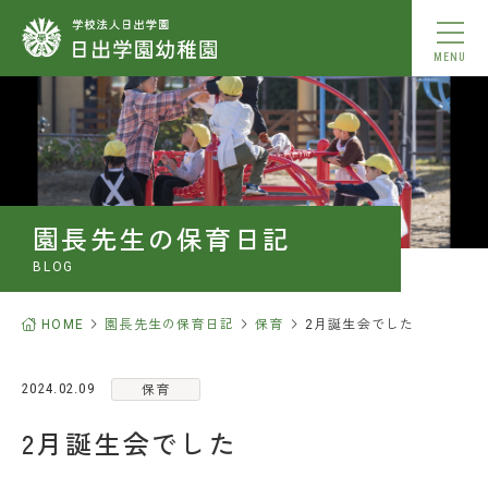
MENU
動画を見る
本園について
園長先生の保育日記
園での生活
BLOG
入園案内
HOME
園長先生の保育日記
保育
2月誕生会でした
小学校合格実績
保育
2024.02.09
BLOG
2月誕生会でした
アクセス