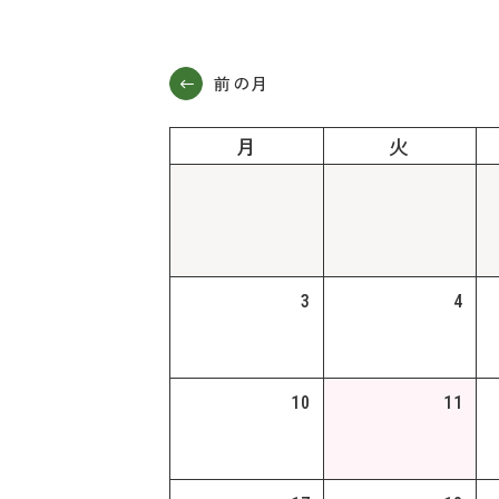
WE
よ
前の月
月
火
3
4
10
11