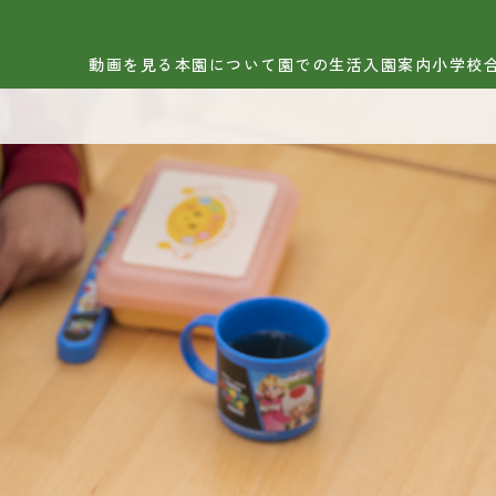
日出学園幼稚園
日出学園小学校
日出学
動画を見る
本園について
園での生活
入園案内
小学校
画を見る
小学校合格実績
園について
BLOG
育理念・教育目標
育の特徴
FAQ
設紹介
心・安全への取り組み
学校進学状況
外教室
公開行事
服
お問い合わせ
育課程
保護者の皆さま
採用情報