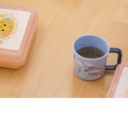
このサイトについて
での生活
個人情報の取り扱いについて
FOLLOW & SHARE
園の1年
園の1日
くドキプロジェクト
小連携カリキュラム
かり保育について
園案内
集要項
編入園案内
費
就園児親子クラスふたば
開行事