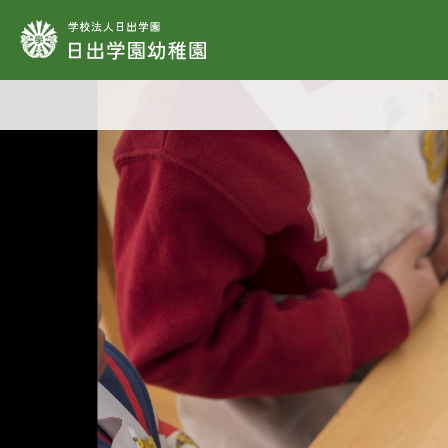
学校法人日出学園
動
本
教
保
施
安
小
課
制
教