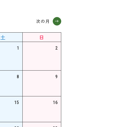
次の月
土
日
1
2
8
9
15
16