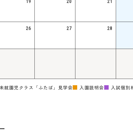
19
20
21
26
27
28
未就園児クラス「ふたば」見学会
入園説明会
入試個別
ー