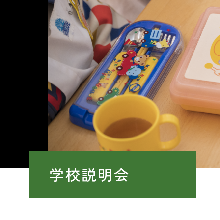
園
幼稚
幼稚
わ
幼
預
入
募
学校説明会
転
学
未
公