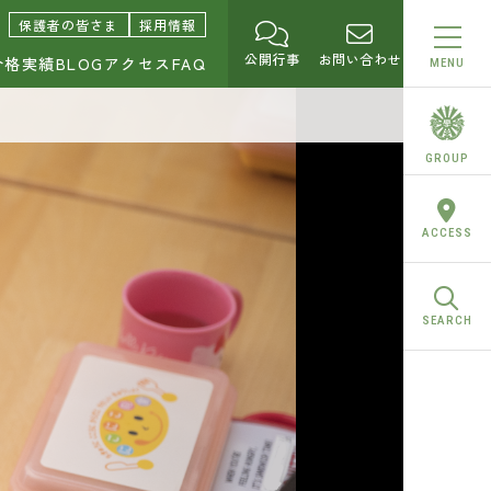
園中学校・高等学校
保護者の皆さま
採用情報
公開行事
お問い合わせ
合格実績
BLOG
アクセス
FAQ
MENU
GROUP
ACCESS
SEARCH