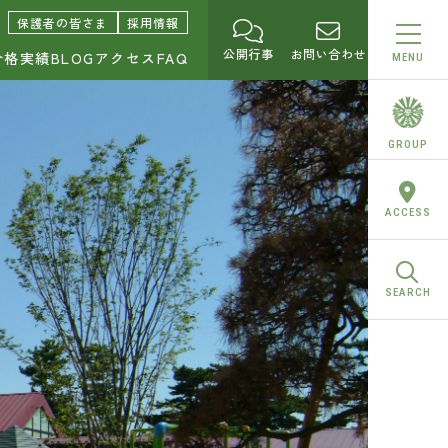
園中学校・高等学校
保護者の皆さま
採用情報
公開行事
お問い合わせ
合格実績
BLOG
アクセス
FAQ
MENU
GROUP
ACCESS
SEARCH