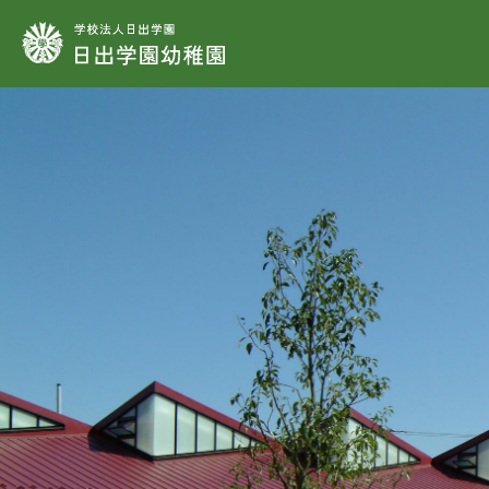
学校法人日出学園
動
本
教
保
施
安
小
課
制
教