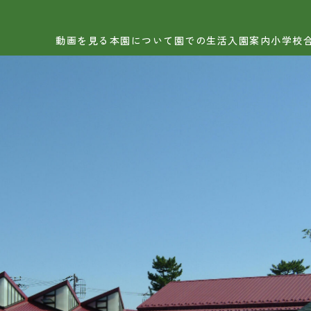
日出学園幼稚園
日出学園小学校
日出学
動画を見る
本園について
園での生活
入園案内
小学校
画を見る
小学校合格実績
園について
BLOG
育理念・教育目標
育の特徴
FAQ
設紹介
心・安全への取り組み
学校進学状況
外教室
公開行事
服
お問い合わせ
育課程
保護者の皆さま
採用情報