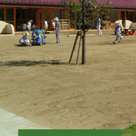
園
幼稚
幼稚
わ
幼
預
入
募
転
学
未
公