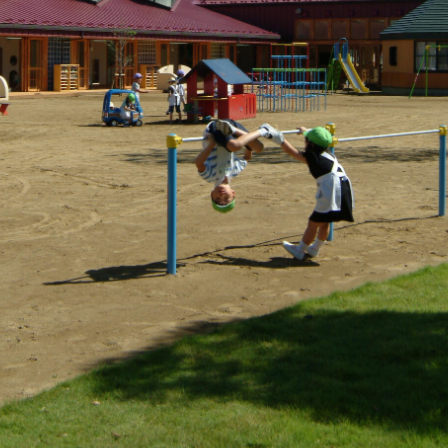
このサイトについて
での生活
個人情報の取り扱いについて
FOLLOW & SHARE
園の1年
園の1日
くドキプロジェクト
小連携カリキュラム
かり保育について
園案内
集要項
編入園案内
費
就園児親子クラスふたば
開行事