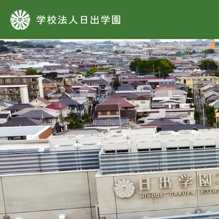
学校法人日出学園
学
教
運
施
学
タ
基
日
創立
学
各