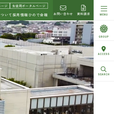
園中学校・高等学校
ページ
生徒用ポータルページ
お問い合わせ
資料請求
について
採用情報
ひので会報
MENU
GROUP
ACCESS
SEARCH