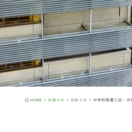
園通信
学園ICT化への取り組み
性活躍推進法に基づく一般事
主行動計画
寄付をお考えの皆様
園・入学について
用情報
HOME
お知らせ
お知らせ
中学校推薦入試・内