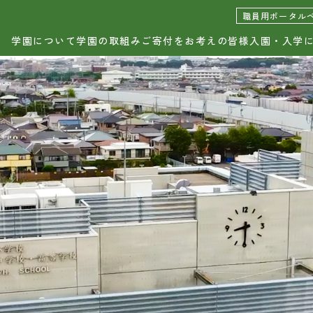
日出学園幼稚園
日出学園小学校
日出学
職員用ポータル
学園について
学園の取組み
ご寄付をお考えの皆様
入園・入学
園について
ひので会報
育理念と目標
営学校
設・設備
園歌・学園旗・公式キャラク
ー
本情報
お問い合わせ
出学園の歩み
資料請求
90周年記念事業
職員用ポータルページ
生徒用ポータルページ
このサイトについて
園の取組み
個人情報の取り扱いについて
FOLLOW & SHARE
種取り組み