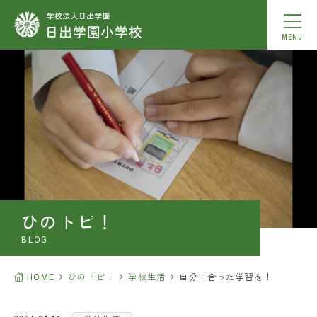
MENU
学校紹介
教育内容
学校生活
入学案内
ひのトピ！
お知らせ
BLOG
ひのトピ！
HOME
ひのトピ！
学校生活
自分に合った学習を！
中学校合格実績