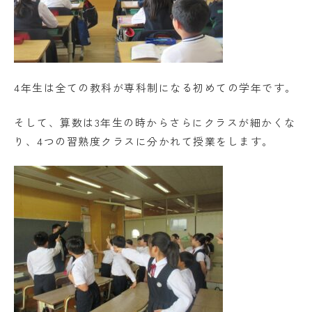
学校法人日出学園
日出学園幼稚園
日出学園小学校
4年生は全ての教科が専科制になる初めての学年です。
日出学園中学校・高等学校
そして、算数は3年生の時からさらにクラスが細かくな
り、4つの習熟度クラスに分かれて授業をします。
日出学園同窓会
ひので会
瑞穂会
このサイトについて
個人情報の取り扱いについて