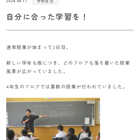
学校生活
2024.04.11
各種お問い合わせ
自分に合った学習を！
アクセス
通常授業が始まって2日目。
お問い合わせ
資料請求
新しい学年も板につき、どのフロアも落ち着いた授業
風景が広がっていました。
在校生・保護者の皆さま
採用情報
4年生のフロアでは算数の授業が行われていました。