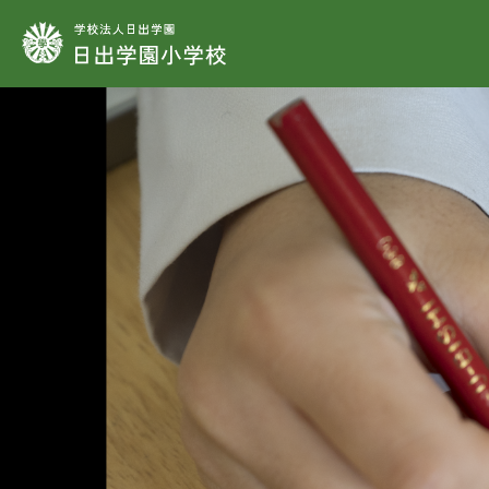
学校法人日出学園
学
教
学
施
制
教
教
教
教
時