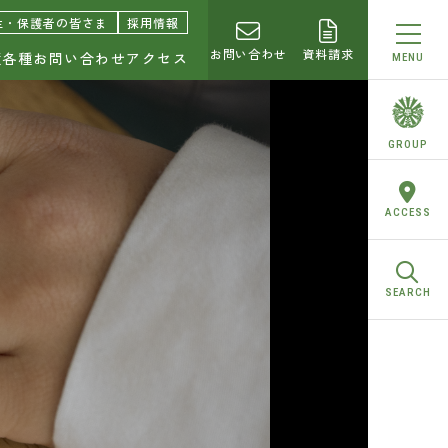
園中学校・高等学校
生・保護者の皆さま
採用情報
お問い合わせ
資料請求
績
各種お問い合わせ
アクセス
MENU
らせ
GROUP
トピ！
ACCESS
校合格実績
SEARCH
お問い合わせ
求
合わせ