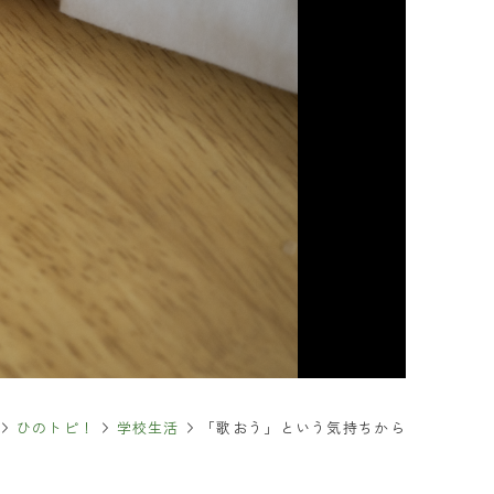
るご質問
合わせ
求
・保護者の皆さま
報
イトについて
報の取り扱いについて
FOLLOW & SHARE
ひのトピ！
学校生活
「歌おう」という気持ちから