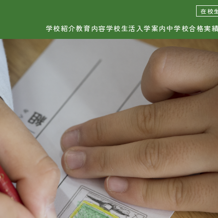
日出学園幼稚園
日出学園小学校
日出学
在校
学校紹介
教育内容
学校生活
入学案内
中学校合格実
校紹介
学校生活
お知
育理念・学校長挨拶
年間行事
校の取り組み
小学校の1日
ひの
設紹介
カウンセラー・相談室
服紹介
安全管理
中学
育内容
入学案内
育の特長
各種説明会
各種
育課程
入試情報
科概要
個別案内お申込み
資料請
間割
各種諸費用
お問い
転編入学案内