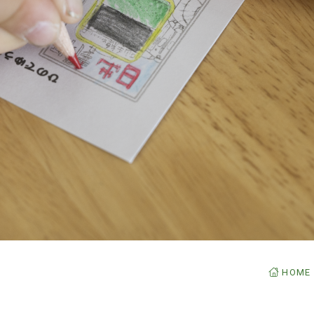
よくあ
日和かっぱペーパークラフト
アフタースクールについて
お問い
資料請
在校生
採用情
このサ
個人情
HOME