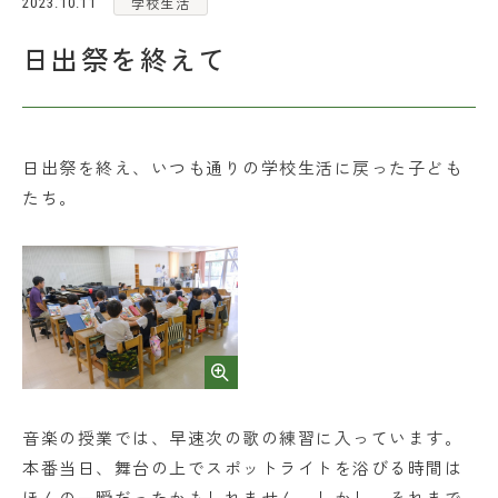
学校生活
2023.10.11
各種お問い合わせ
日出祭を終えて
アクセス
日出祭を終え、いつも通りの学校生活に戻った子ども
お問い合わせ
資料請求
たち。
在校生・保護者の皆さま
採用情報
音楽の授業では、早速次の歌の練習に入っています。
本番当日、舞台の上でスポットライトを浴びる時間は
ほんの一瞬だったかもしれません。しかし、それまで