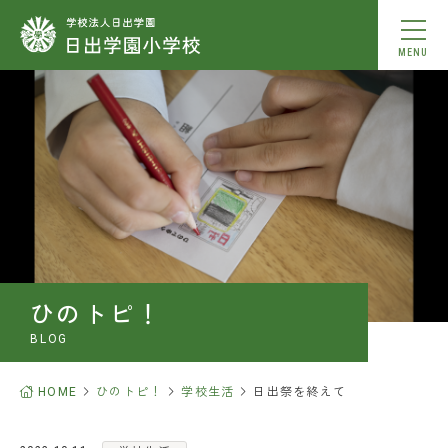
MENU
学校紹介
教育内容
学校生活
入学案内
ひのトピ！
お知らせ
BLOG
ひのトピ！
HOME
ひのトピ！
学校生活
日出祭を終えて
中学校合格実績