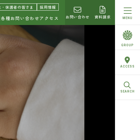
園中学校・高等学校
生・保護者の皆さま
採用情報
お問い合わせ
資料請求
績
各種お問い合わせ
アクセス
MENU
らせ
GROUP
トピ！
ACCESS
校合格実績
SEARCH
お問い合わせ
求
合わせ