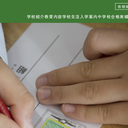
日出学園幼稚園
日出学園小学校
日出学
在校
学校紹介
教育内容
学校生活
入学案内
中学校合格実
校紹介
学校生活
お知
育理念・学校長挨拶
年間行事
校の取り組み
小学校の1日
ひの
設紹介
カウンセラー・相談室
服紹介
安全管理
中学
育内容
入学案内
育の特長
各種説明会
各種
育課程
入試情報
科概要
個別案内お申込み
資料請
間割
各種諸費用
お問い
転編入学案内