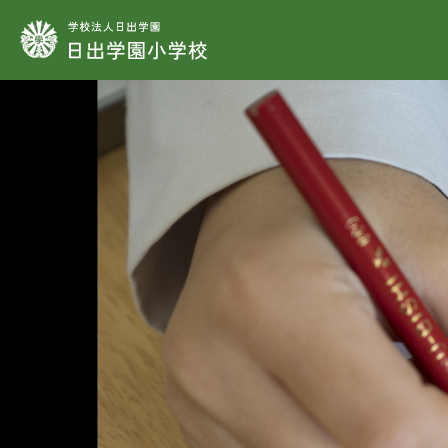
学校法人日出学園
学
教
学
施
制
教
教
教
教
時