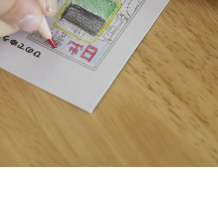
よくあ
日和かっぱペーパークラフト
アフタースクールについて
お問い
資料請
在校生
採用情
このサ
個人情