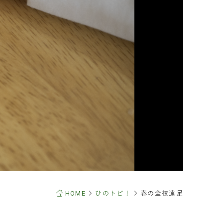
るご質問
合わせ
求
・保護者の皆さま
報
イトについて
報の取り扱いについて
FOLLOW & SHARE
HOME
ひのトピ！
春の全校遠足