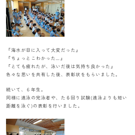
学校法人日出学園
日出学園幼稚園
日出学園小学校
日出学園中学校・高等学校
『海水が目に入って大変だった』
『ちょっとこわかった…』
日出学園同窓会
ひので会
瑞穂会
『とても疲れたが、泳いだ後は気持ち良かった』
色々な思いを共有した後、表彰状をもらいました。
続いて、６年生。
このサイトについて
同様に遠泳の完泳者や、たる回り試験(遠泳よりも短い
個人情報の取り扱いについて
距離を泳ぐ)の表彰を行いました。