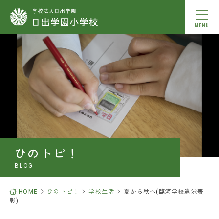
MENU
学校紹介
教育内容
学校生活
入学案内
ひのトピ！
お知らせ
BLOG
ひのトピ！
HOME
ひのトピ！
学校生活
夏から秋へ(臨海学校遠泳表
彰)
中学校合格実績