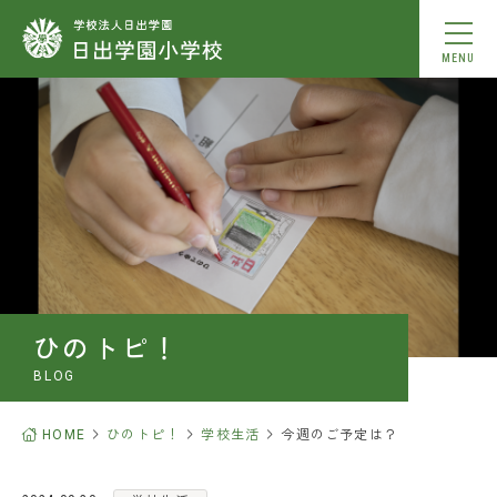
MENU
学校紹介
教育内容
学校生活
入学案内
ひのトピ！
お知らせ
BLOG
ひのトピ！
HOME
ひのトピ！
学校生活
今週のご予定は？
中学校合格実績