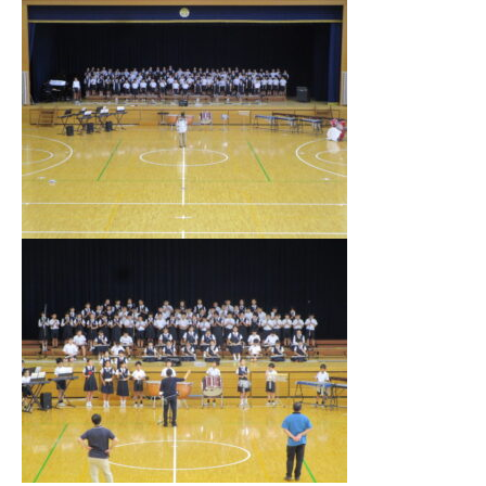
学校法人日出学園
日出学園幼稚園
日出学園小学校
日出学園中学校・高等学校
日出学園同窓会
ひので会
瑞穂会
このサイトについて
個人情報の取り扱いについて