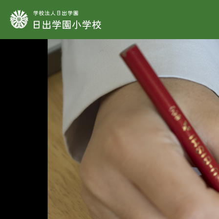
学校法人日出学園
学
教
学
施
制
教
教
教
教
時