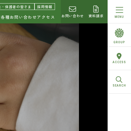
園中学校・高等学校
生・保護者の皆さま
採用情報
お問い合わせ
資料請求
績
各種お問い合わせ
アクセス
MENU
らせ
GROUP
トピ！
ACCESS
校合格実績
SEARCH
お問い合わせ
求
合わせ