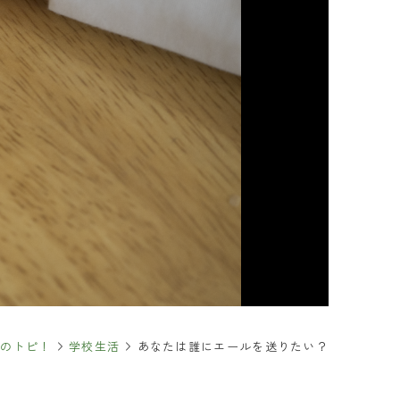
るご質問
合わせ
求
・保護者の皆さま
報
イトについて
報の取り扱いについて
FOLLOW & SHARE
ひのトピ！
学校生活
あなたは誰にエールを送りたい？