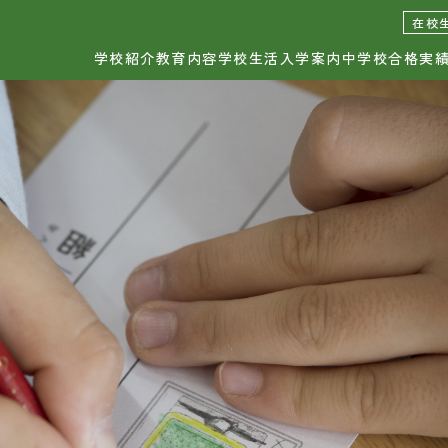
日出学園幼稚園
日出学園小学校
日出学
在校
学校紹介
教育内容
学校生活
入学案内
中学校合格実
校紹介
学校生活
お知
育理念・学校長挨拶
年間行事
校の取り組み
小学校の1日
ひの
設紹介
カウンセラー・相談室
服紹介
安全管理
中学
育内容
入学案内
育の特長
各種説明会
各種
育課程
入試情報
科概要
個別案内お申込み
資料請
間割
各種諸費用
お問い
転編入学案内