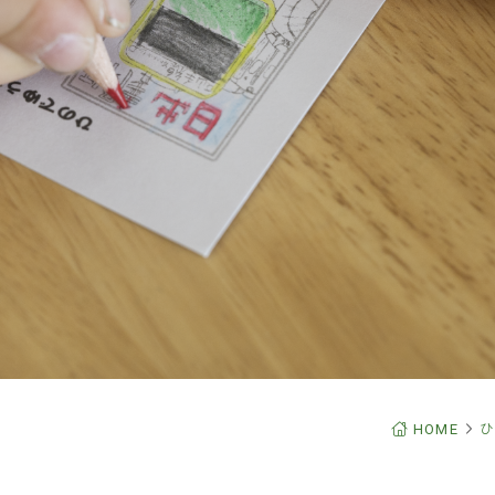
よくあ
日和かっぱペーパークラフト
アフタースクールについて
お問い
資料請
在校生
採用情
このサ
個人情
HOME