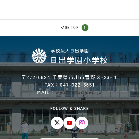
PAGE TOP
〒272-0824 千葉県市川市菅野３-23-１
FAX：047-322-3651
MAIL：
web@hinode.ed.jp
FOLLOW & SHARE