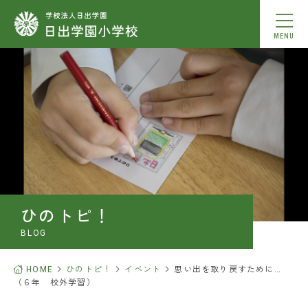
MENU
学校紹介
教育内容
学校生活
入学案内
ひのトピ！
お知らせ
BLOG
ひのトピ！
HOME
ひのトピ！
イベント
思い出を取り戻すために…
（６年 校外学習）
中学校合格実績