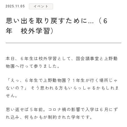
イベント
2025.11.05
各種お問い合わせ
思い出を取り戻すために…（６
アクセス
年 校外学習）
お問い合わせ
資料請求
本日、６年生は校外学習として、国会議事堂と上野動
物園へ行って参りました。
在校生・保護者の皆さま
採用情報
「えっ、６年生で上野動物園？１年生が行く場所じゃ
ないの？」 そう思われる方もいらっしゃるかもしれま
せん。
思い返せば５年前。コロナ禍の影響で入学は６月にず
れ込み、何もかもが制約された学年です。