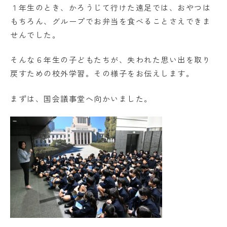
１年生のとき、かろうじて行けた遠足では、おやつは
学校法人日出学園
もちろん、グループでお弁当を食べることさえできま
日出学園幼稚園
せんでした。
日出学園小学校
そんな６年生の子どもたちが、失われた思い出を取り
戻すための校外学習。その様子をお伝えします。
日出学園中学校・高等学校
まずは、国会議事堂へ向かいました。
日出学園同窓会
ひので会
瑞穂会
このサイトについて
個人情報の取り扱いについて