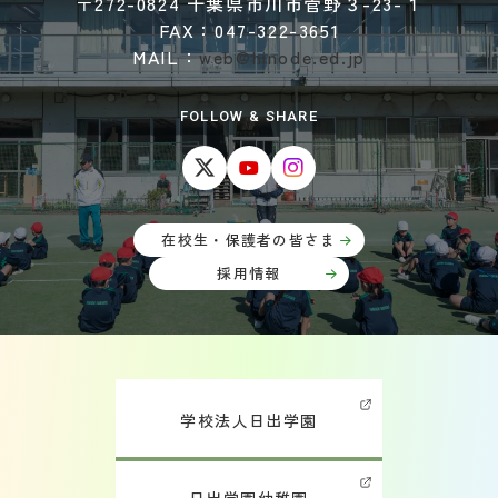
〒272-0824 千葉県市川市菅野３-23-１
FAX：047-322-3651
MAIL：
web@hinode.ed.jp
FOLLOW & SHARE
在校生・保護者の皆さま
採用情報
学校法人日出学園
日出学園幼稚園