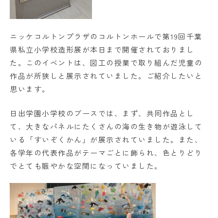
学校法人日出学園
日出学園幼稚園
ニッケコルトンプラザのコルトンホールで第19回千葉
県私立小学校造形展が本日まで開催されておりまし
日出学園小学校
た。このイベントは、図工の授業で取り組んだ児童の
日出学園中学校・高等学校
作品が所狭しと展示されていました。ご紹介したいと
思います。
日出学園同窓会
ひので会
瑞穂会
日出学園小学校のブースでは、まず、共同作品とし
て、大きなパネルにたくさんの海の生き物が遊泳して
いる「すいぞくかん」が展示されていました。また、
このサイトについて
各学年の代表作品がテーマごとに飾られ、色とりどり
個人情報の取り扱いについて
でとても賑やかな空間になっていました。