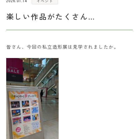
イベント
2026.01.14
各種お問い合わせ
楽しい作品がたくさん…
アクセス
皆さん、今回の私立造形展は見学されましたか。
お問い合わせ
資料請求
在校生・保護者の皆さま
採用情報