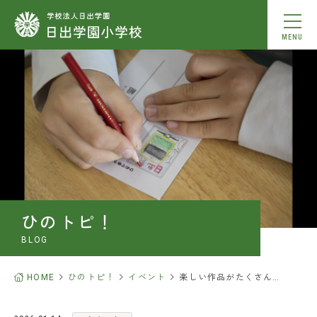
MENU
学校紹介
教育内容
学校生活
入学案内
ひのトピ！
お知らせ
BLOG
ひのトピ！
HOME
ひのトピ！
イベント
楽しい作品がたくさん…
中学校合格実績