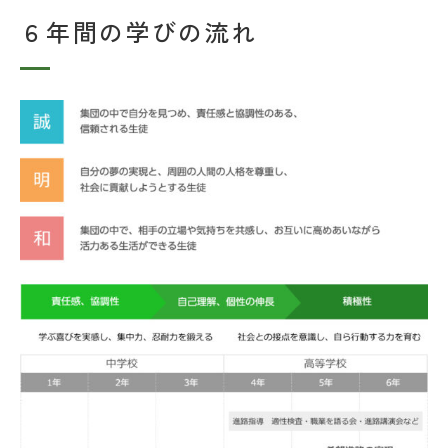
６年間の学びの流れ
FAQ
日々の見学
資料請求
在校生・保護者の方
卒業生の方
採用情報