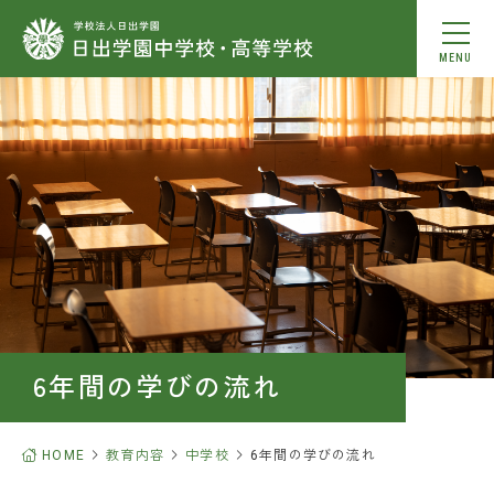
MENU
動画を見る
本校について
教育内容
学校生活
中学入学案内
6年間の学びの流れ
高校入学案内
HOME
教育内容
中学校
6年間の学びの流れ
進学情報