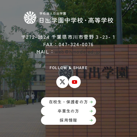
学校法人日出学園
日出学園幼稚園
日出学園小学校
〒272-0824 千葉県市川市菅野３-23-１
日出学園中学校・高等学校
FAX：047-324-0076
MAIL：
web@hinode.ed.jp
日出学園同窓会
ひので会
瑞穂会
FOLLOW & SHARE
このサイトについて
個人情報の取り扱いについて
在校生・保護者の方
卒業生の方
採用情報