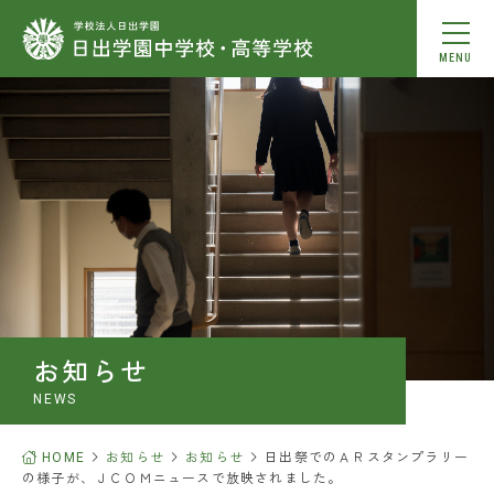
MENU
動画を見る
本校について
教育内容
学校生活
お知らせ
中学入学案内
NEWS
高校入学案内
HOME
お知らせ
お知らせ
日出祭でのＡＲスタンプラリー
の様子が、ＪＣＯＭニュースで放映されました。
進学情報