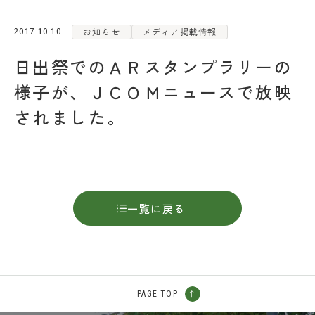
FAQ
お知らせ
メディア掲載情報
2017.10.10
日出祭でのＡＲスタンプラリーの
日々の見学
資料請求
様子が、ＪＣＯＭニュースで放映
されました。
在校生・保護者の方
卒業生の方
採用情報
一覧に戻る
PAGE TOP