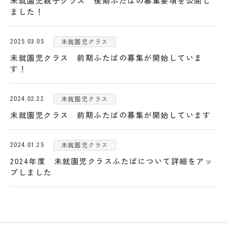
未就園児親子クラス 後期ふたばの募集要項を公開し
日出学園幼稚園
ました！
日出学園小学校
未就園児クラス
2025.03.05
日出学園中学校・高等学校
未就園児クラス 前期ふたばの募集が開始していま
す！
日出学園同窓会
ひので会
瑞穂会
未就園児クラス
2024.02.22
未就園児クラス 前期ふたばの募集が開始しています
このサイトについて
個人情報の取り扱いについて
未就園児クラス
2024.01.25
2024年度 未就園児クラスふたばについて詳細をアッ
プしました