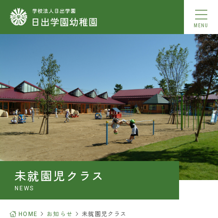
MENU
動画を見る
本園について
園での生活
入園案内
小学校合格実績
未就園児クラス
BLOG
NEWS
アクセス
HOME
お知らせ
未就園児クラス