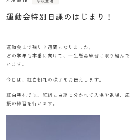
学校生活
2026.05.18
各種お問い合わせ
運動会特別日課のはじまり！
アクセス
運動会まで残り２週間となりました。
お問い合わせ
資料請求
どの学年も本番に向けて、一生懸命練習に取り組んで
います。
在校生・保護者の皆さま
今日は、紅白朝礼の様子をお伝えします。
採用情報
紅白朝礼では、紅組と白組に分かれて入場や退場、応
援の練習を行います。