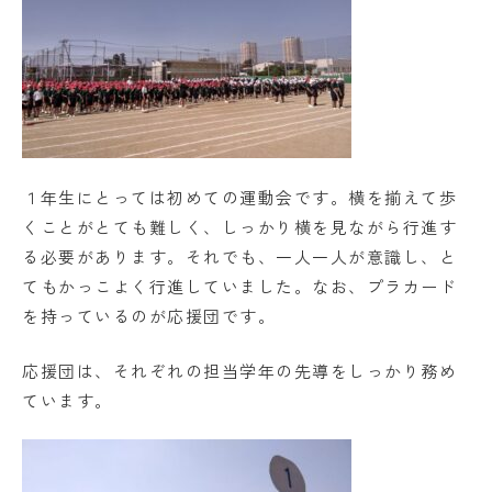
学校法人日出学園
日出学園幼稚園
日出学園小学校
日出学園中学校・高等学校
１年生にとっては初めての運動会です。横を揃えて歩
くことがとても難しく、しっかり横を見ながら行進す
日出学園同窓会
ひので会
瑞穂会
る必要があります。それでも、一人一人が意識し、と
てもかっこよく行進していました。なお、プラカード
を持っているのが応援団です。
このサイトについて
個人情報の取り扱いについて
応援団は、それぞれの担当学年の先導をしっかり務め
ています。