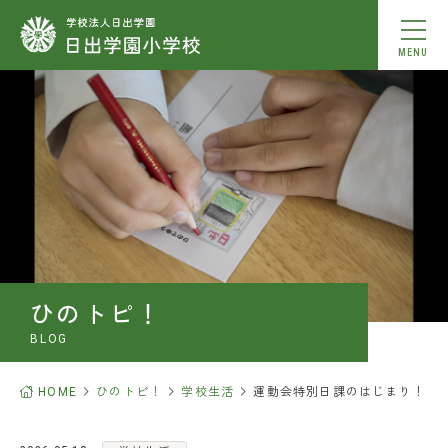
MENU
学校紹介
教育内容
学校生活
入学案内
ひのトピ！
お知らせ
BLOG
ひのトピ！
HOME
ひのトピ！
学校生活
運動会特別日課のはじまり！
中学校合格実績