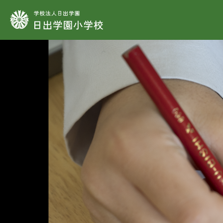
学校法人日出学園
学
教
学
施
制
教
教
教
教
時