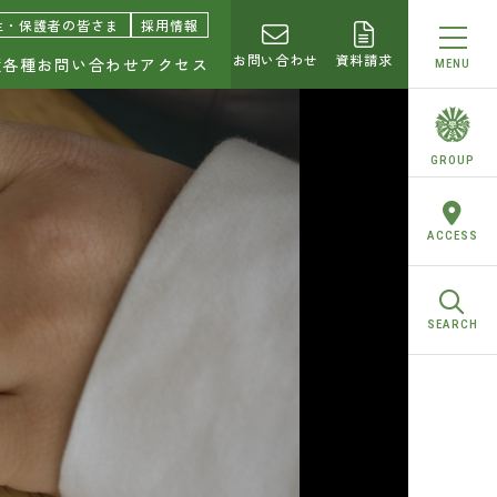
園中学校・高等学校
生・保護者の皆さま
採用情報
お問い合わせ
資料請求
績
各種お問い合わせ
アクセス
MENU
らせ
GROUP
トピ！
ACCESS
校合格実績
SEARCH
お問い合わせ
求
合わせ