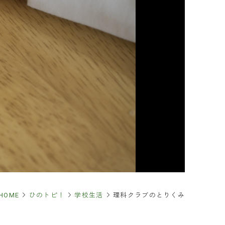
るご質問
合わせ
求
・保護者の皆さま
報
イトについて
報の取り扱いについて
FOLLOW & SHARE
HOME
ひのトピ！
学校生活
理科クラブのとりくみ