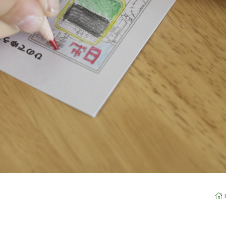
よくあ
日和かっぱペーパークラフト
アフタースクールについて
お問い
資料請
在校生
採用情
このサ
個人情