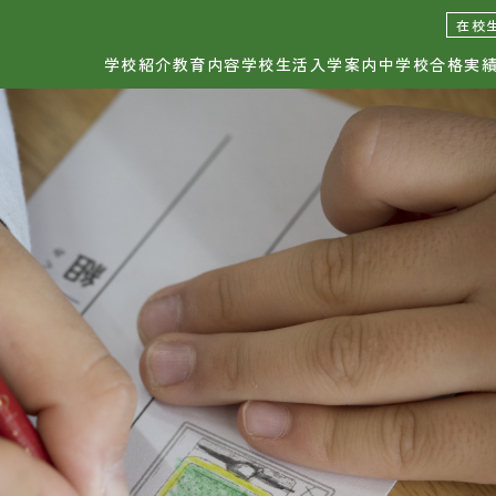
日出学園幼稚園
日出学園小学校
日出学
在校
学校紹介
教育内容
学校生活
入学案内
中学校合格実
校紹介
学校生活
お知
育理念・学校長挨拶
年間行事
校の取り組み
小学校の1日
ひの
設紹介
カウンセラー・相談室
服紹介
安全管理
中学
育内容
入学案内
育の特長
各種説明会
各種
育課程
入試情報
科概要
個別案内お申込み
資料請
間割
各種諸費用
お問い
転編入学案内