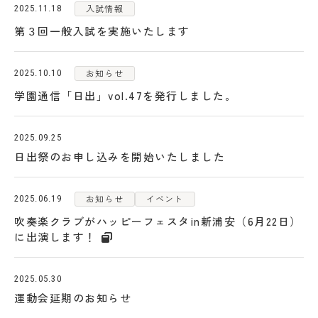
入試情報
2025.11.18
学校法人日出学園
第３回一般入試を実施いたします
日出学園幼稚園
お知らせ
2025.10.10
日出学園小学校
学園通信「日出」vol.47を発行しました。
日出学園中学校・高等学校
2025.09.25
日出学園同窓会
ひので会
瑞穂会
日出祭のお申し込みを開始いたしました
お知らせ
イベント
2025.06.19
このサイトについて
吹奏楽クラブがハッピーフェスタin新浦安（6月22日）
に出演します！
個人情報の取り扱いについて
2025.05.30
運動会延期のお知らせ