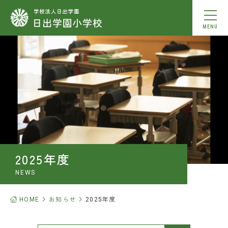
MENU
学校紹介
教育内容
学校生活
入学案内
2025年度
お知らせ
NEWS
ひのトピ！
HOME
お知らせ
2025年度
中学校合格実績