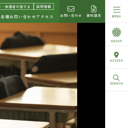
園中学校・高等学校
生・保護者の皆さま
採用情報
お問い合わせ
資料請求
績
各種お問い合わせ
アクセス
MENU
らせ
GROUP
トピ！
ACCESS
校合格実績
SEARCH
お問い合わせ
求
合わせ