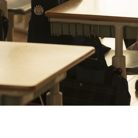
よくあ
日和かっぱペーパークラフト
アフタースクールについて
お問い
資料請
在校生
採用情
このサ
個人情