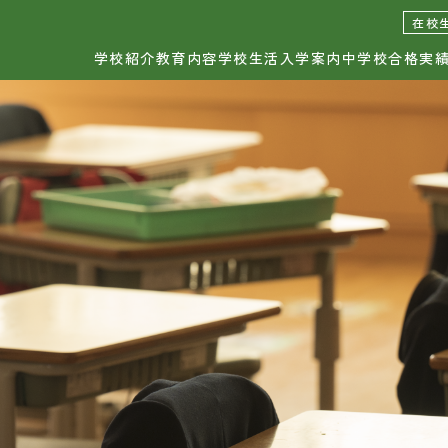
日出学園幼稚園
日出学園小学校
日出学
在校
学校紹介
教育内容
学校生活
入学案内
中学校合格実
校紹介
学校生活
お知
育理念・学校長挨拶
年間行事
校の取り組み
小学校の1日
ひの
設紹介
カウンセラー・相談室
服紹介
安全管理
中学
育内容
入学案内
育の特長
各種説明会
各種
育課程
入試情報
科概要
個別案内お申込み
資料請
間割
各種諸費用
お問い
転編入学案内