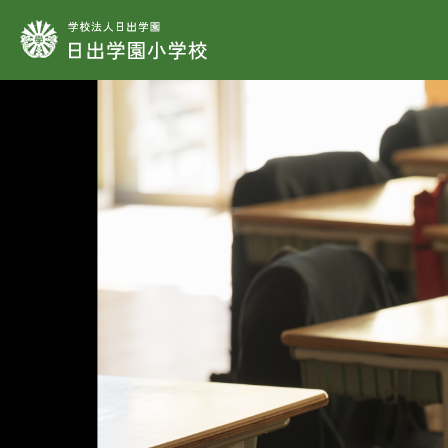
学校法人日出学園
学
教
学
施
制
教
教
教
教
時