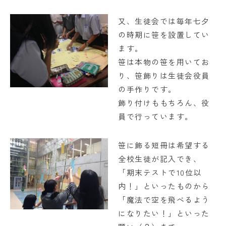
学校法人日出学園
又、生徒会では毎年七夕
日出学園幼稚園
の時期に笹を設置してい
日出学園小学校
ます。
笹は本物の笹を用いてお
日出学園中学校・高等学校
り、笹飾りは生徒会役員
の手作りです。
日出学園同窓会
ひので会
瑞穂会
飾り付けももちろん、役
員で行っています。
このサイトについて
笹に飾る短冊は希望する
個人情報の取り扱いについて
全校生徒が記入でき、
「期末テストで10位以
内！」といったものから
「魔法で空を飛べるよう
になりたい！」といった