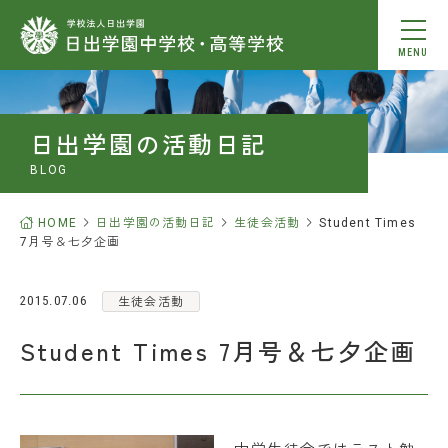
MENU
動画を見る
日出学園の活動日記
本校について
BLOG
教育内容
HOME
日出学園の活動日記
生徒会活動
Student Times
7月号＆七夕企画
学校生活
生徒会活動
2015.07.06
中学入学案内
Student Times 7月号＆七夕企画
高校入学案内
進学情報