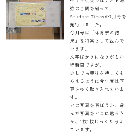
中学生徒会ではテスト勉
強の合間を縫って、
FAQ
Student Timesの7月号を
発行しました。
今月号は「体育祭の結
日々の見学
資料請求
果」を特集として組んで
います。
在校生・保護者の方
文字ばかりになりがちな
壁新聞ですが、
卒業生の方
少しでも興味を持っても
採用情報
らえるように今年度は写
真を多く取り入れていま
す。
どの写真を選ぼうか、選
んだ写真をどこに貼ろう
か、1枚1枚じっくり考え
ています。