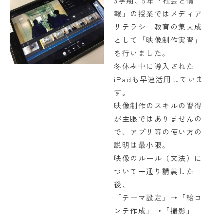
3学期、5年「社会と情
報」の授業ではメディア
FAQ
リテラシー教育の集大成
として「映像制作実習」
を行いました。
日々の見学
資料請求
冬休み中に導入された
iPadも早速活用していま
在校生・保護者の方
す。
映像制作のスキルの習得
卒業生の方
が主眼ではありませんの
採用情報
で、アプリ等の使い方の
説明は最小限。
映像のルール（文法）に
ついて一通り講義した
後、
「テーマ設定」→「絵コ
ンテ作成」→「撮影」