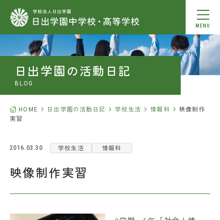
MENU
動画を見る
日出学園の活動日記
本校について
BLOG
教育内容
HOME
日出学園の活動日記
学校生活
情報科
映像制作
実習
学校生活
学校生活
情報科
2016.03.30
中学入学案内
映像制作実習
高校入学案内
進学情報