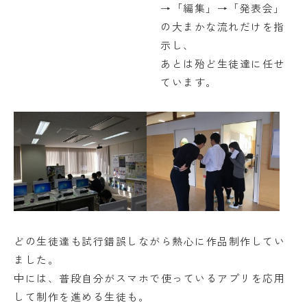
学校法人日出学園
→「編集」→「発表会」
の大まかな流れだけを指
日出学園幼稚園
示し、
日出学園小学校
あとは殆ど生徒達に任せ
ています。
日出学園中学校・高等学校
日出学園同窓会
ひので会
瑞穂会
このサイトについて
個人情報の取り扱いについて
どの生徒達も試行錯誤しながら熱心に作品制作してい
ました。
中には、普段自分がスマホで使っているアプリを応用
して制作を進める生徒も。