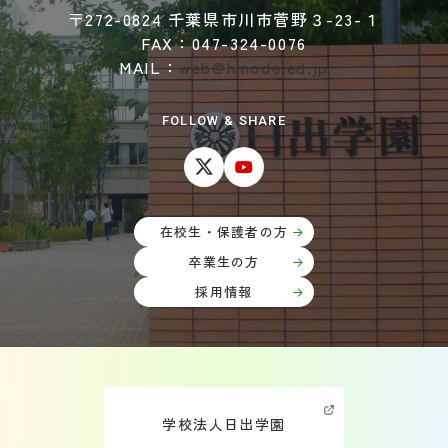
〒272-0824 千葉県市川市菅野３-23-１
FAX：047-324-0076
MAIL：
web@hinode.ed.jp
FOLLOW & SHARE
在校生・保護者の方
卒業生の方
採用情報
学校法人日出学園