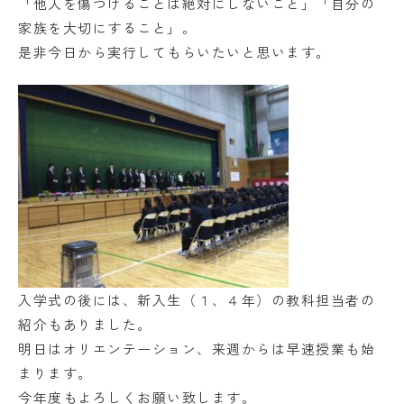
学校法人日出学園
「他人を傷つけることは絶対にしないこと」「自分の
家族を大切にすること」。
日出学園幼稚園
是非今日から実行してもらいたいと思います。
日出学園小学校
日出学園中学校・高等学校
日出学園同窓会
ひので会
瑞穂会
このサイトについて
個人情報の取り扱いについて
入学式の後には、新入生（１、４年）の教科担当者の
紹介もありました。
明日はオリエンテーション、来週からは早速授業も始
まります。
今年度もよろしくお願い致します。