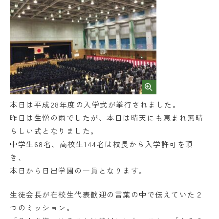
FAQ
日々の見学
資料請求
在校生・保護者の方
本日は平成28年度の入学式が挙行されました。
卒業生の方
昨日は生憎の雨でしたが、本日は晴天にも恵まれ素晴
採用情報
らしい式となりました。
中学生68名、高校生144名は校長から入学許可を頂
き、
本日から日出学園の一員となります。
生徒会長が在校生代表歓迎の言葉の中で伝えていた２
つのミッション。