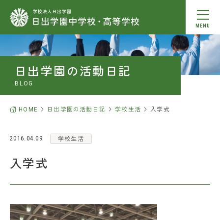
MENU
動画を見る
日出学園の活動日記
本校について
BLOG
教育内容
HOME
日出学園の活動日記
学校生活
入学式
学校生活
学校生活
2016.04.09
入学式
中学入学案内
高校入学案内
進学情報