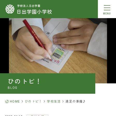
MENU
学校紹介
教育内容
学校生活
入学案内
ひのトピ！
お知らせ
BLOG
ひのトピ！
HOME
ひのトピ！
学校生活
遠足の準備♪
中学校合格実績