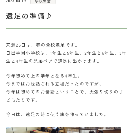
学校生活
2023.04.19
各種お問い合わせ
遠足の準備♪
アクセス
来週25日は、春の全校遠足です。
お問い合わせ
資料請求
日出学園小学校は、1年生と5年生、2年生と6年生、3年
生と4年生の兄弟ペアで遠足に出かけます。
在校生・保護者の皆さま
今年初めて上の学年となる4年生。
採用情報
今まではお世話される立場だったのですが、
今年は初めてのお世話ということで、大張り切りの子
どもたちです。
今日は、遠足の時に使う旗を作っていました。