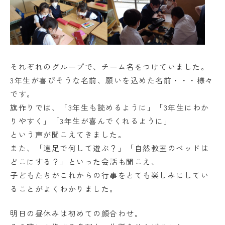
学校法人日出学園
日出学園幼稚園
日出学園小学校
それぞれのグループで、チーム名をつけていました。
日出学園中学校・高等学校
3年生が喜びそうな名前、願いを込めた名前・・・様々
です。
旗作りでは、「3年生も読めるように」「3年生にわか
日出学園同窓会
ひので会
瑞穂会
りやすく」「3年生が喜んでくれるように」
という声が聞こえてきました。
また、「遠足で何して遊ぶ？」「自然教室のベッドは
このサイトについて
どこにする？」といった会話も聞こえ、
個人情報の取り扱いについて
子どもたちがこれからの行事をとても楽しみにしてい
ることがよくわかりました。
明日の昼休みは初めての顔合わせ。